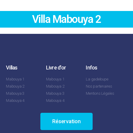
Villa Mabouya 2
Villas
Livre d'or
Infos
Mabouya 1
Mabouya 1
La gadeloupe
Mabouya 2
Mabouya 2
Nos partenaires
Mabouya 3
Mabouya 3
Mentions Légales
Mabouya 4
Mabouya 4
Réservation